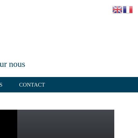
our nous
S
CONTACT