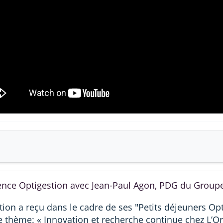
nce Optigestion avec Jean-Paul Agon, PDG du Groupe
tion a reçu dans le cadre de ses "Petits déjeuners Op
le thème: « Innovation et recherche continue chez L’